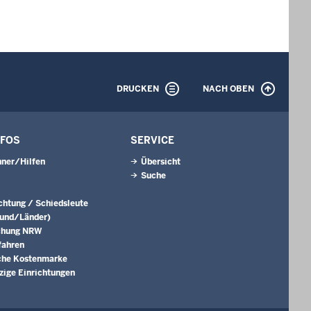
DRUCKEN
NACH OBEN
NFOS
SERVICE
ner/Hilfen
Übersicht
Suche
ichtung / Schiedsleute
Bund/Länder)
chung NRW
fahren
che Kostenmarke
ige Einrichtungen