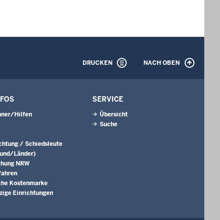
DRUCKEN
NACH OBEN
NFOS
SERVICE
ner/Hilfen
Übersicht
Suche
ichtung / Schiedsleute
Bund/Länder)
chung NRW
fahren
che Kostenmarke
ige Einrichtungen