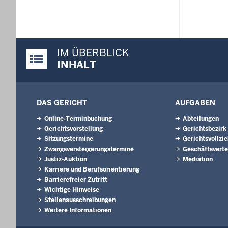
IM ÜBERBLICK
Justiz-Portal im Überblick:
INHALT
DAS GERICHT
AUFGABEN
Online-Terminbuchung
Abteilungen
Gerichtsvorstellung
Gerichtsbezirk
Sitzungstermine
Gerichtsvollzi
Zwangsversteigerungstermine
Geschäftsverte
Justiz-Auktion
Mediation
Karriere und Berufsorientierung
Barrierefreier Zutritt
Wichtige Hinweise
Stellenausschreibungen
Weitere Informationen