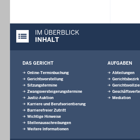
IM ÜBERBLICK
Justiz-Portal im Überblick:
INHALT
DAS GERICHT
AUFGABEN
Online-Terminbuchung
Abteilungen
Gerichtsvorstellung
Gerichtsbezirk
Sitzungstermine
Gerichtsvollzi
Zwangsversteigerungstermine
Geschäftsverte
Justiz-Auktion
Mediation
Karriere und Berufsorientierung
Barrierefreier Zutritt
Wichtige Hinweise
Stellenausschreibungen
Weitere Informationen