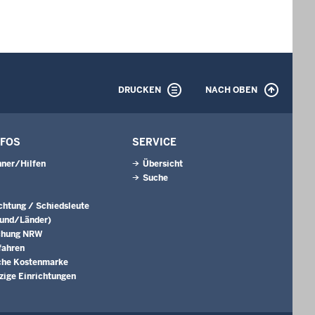
DRUCKEN
NACH OBEN
NFOS
SERVICE
ner/Hilfen
Übersicht
Suche
ichtung / Schiedsleute
Bund/Länder)
chung NRW
fahren
che Kostenmarke
ige Einrichtungen