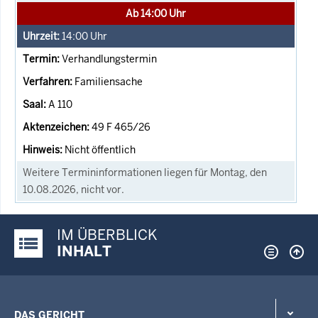
Ab 14:00 Uhr
14:00
Uhr
Verhandlungstermin
Familiensache
A 110
49 F 465/26
Nicht öffentlich
Weitere Termininformationen liegen für Montag, den
10.08.2026, nicht vor.
IM ÜBERBLICK
Justiz-Portal im Überblick:
INHALT
DAS GERICHT