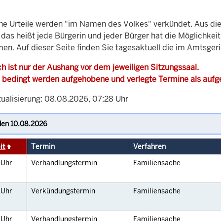
che Urteile werden "im Namen des Volkes" verkündet. Aus di
, das heißt jede Bürgerin und jeder Bürger hat die Möglichke
men. Auf dieser Seite finden Sie tagesaktuell die im Amtsger
h ist nur der Aushang vor dem jeweiligen Sitzungssaal.
 bedingt werden aufgehobene und verlegte Termine als auf
tualisierung: 08.08.2026, 07:28 Uhr
it
Termin
Verfahren
0
Uhr
Verhandlungstermin
Familiensache
5
Uhr
Verkündungstermin
Familiensache
0
Uhr
Verhandlungstermin
Familiensache