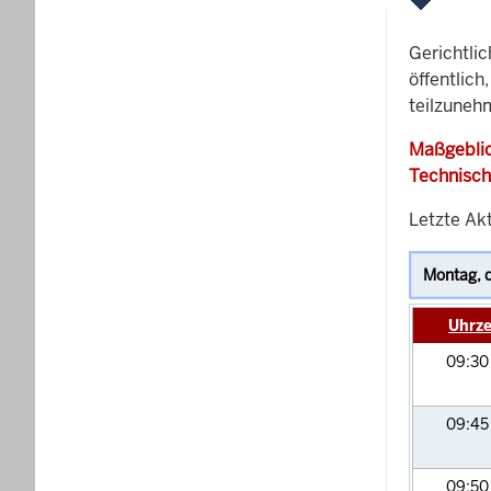
Gerichtli
öffentlich
teilzuneh
Maßgeblic
Technisch
Letzte Ak
Uhrze
09:3
09:4
09:5