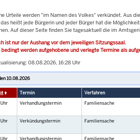
che Urteile werden "im Namen des Volkes" verkündet. Aus di
, das heißt jede Bürgerin und jeder Bürger hat die Möglichke
men. Auf dieser Seite finden Sie tagesaktuell die im Amtsger
h ist nur der Aushang vor dem jeweiligen Sitzungssaal.
 bedingt werden aufgehobene und verlegte Termine als auf
tualisierung: 08.08.2026, 16:28 Uhr
it
Termin
Verfahren
0
Uhr
Verhandlungstermin
Familiensache
5
Uhr
Verkündungstermin
Familiensache
0
Uhr
Verhandlungstermin
Familiensache