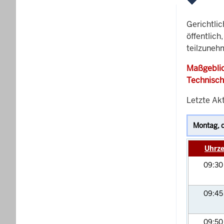
Gerichtli
öffentlich
teilzuneh
Maßgeblic
Technisch
Letzte Ak
Uhrze
09:3
09:4
09:5