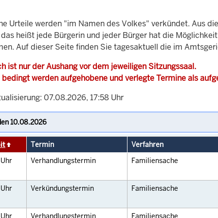
che Urteile werden "im Namen des Volkes" verkündet. Aus di
, das heißt jede Bürgerin und jeder Bürger hat die Möglichke
men. Auf dieser Seite finden Sie tagesaktuell die im Amtsger
h ist nur der Aushang vor dem jeweiligen Sitzungssaal.
 bedingt werden aufgehobene und verlegte Termine als auf
ualisierung: 07.08.2026, 17:58 Uhr
it
Termin
Verfahren
0
Uhr
Verhandlungstermin
Familiensache
5
Uhr
Verkündungstermin
Familiensache
0
Uhr
Verhandlungstermin
Familiensache