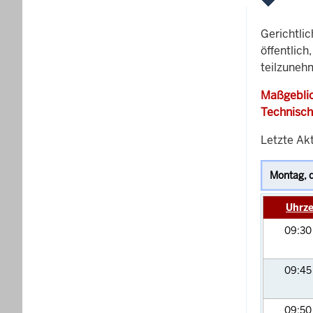
Gerichtli
öffentlich
teilzuneh
Maßgeblic
Technisch
Letzte Akt
Uhrze
09:3
09:4
09:5