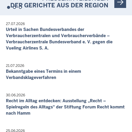
Nicht öffentlich
DER GERICHTE AUS DER REGION
15. Sept. 2026, 09:30 Uhr
Doppelhaushälfte
11. Aug. 2026, 12:00 Uhr
-
Aufgehoben!
Von-Bernuth-Straße 74, 59821 Arnsberg
Hauptverhandlungstermin
178.000,00 €
27.07.2026
Bußgeldverfahren - 47 OWi 278/26
Urteil in Sachen Bundesverbandes der
29. Sept. 2026, 11:20 Uhr
Letzte Aktualisierung:
Verbraucherzentralen und Verbraucherverbände –
Zweifamilienhaus
6. Aug. 2026, 17:58 Uhr
Verbraucherzentrale Bundesverband e. V. gegen die
Rodentelgenstraße 14, 59759 Arnsberg, Bruchhausen
Vueling Airlines S. A.
207.000,00 €
6. Okt. 2026, 10:00 Uhr
21.07.2026
Garage, Einfamilienhaus
Bekanntgabe eines Termins in einem
An der Landstraße 17, 59757 Arnsberg, Herdringen
Verbandsklageverfahren
402.000,00 €
13. Okt. 2026, 10:00 Uhr
Eigentumswohnung (3 bis 4 Zimmer)
30.06.2026
Wilhelm-Hauff-Straße 35, 59846 Sundern
Recht im Alltag entdecken: Ausstellung „Recht –
133.000,00 €
Spielregeln des Alltags“ der Stiftung Forum Recht kommt
nach Hamm
Letzte Aktualisierung:
Heute, 05:28 Uhr
25.06.2026