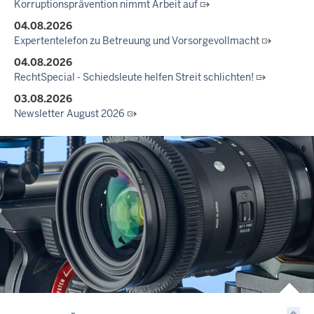
Korruptionsprävention nimmt Arbeit auf
04.08.2026
Expertentelefon zu Betreuung und Vorsorgevollmacht
04.08.2026
RechtSpecial - Schiedsleute helfen Streit schlichten!
03.08.2026
Newsletter August 2026
27.07.2026
Dein Mut findet Rückhalt: Die Justiz NRW unterstützt
Informationskampagne gegen häusliche Gewalt
10.07.2026
Anerkennung für innovative Suizidpräventionsarbeit: JVA Köln
ausgezeichnet
14.07.2026
Justiz der Zukunft gemeinsam gestalten: Minister Limbach
zieht positive Bilanz des Projekts Zukunftswerkstatt Justiz
Nordrhein-Westfalen
01.07.2026