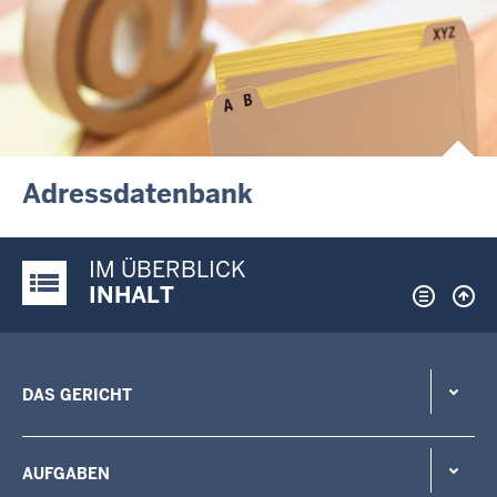
Adressdatenbank
IM ÜBERBLICK
Justiz-Portal im Überblick:
INHALT
DAS GERICHT
AUFGABEN