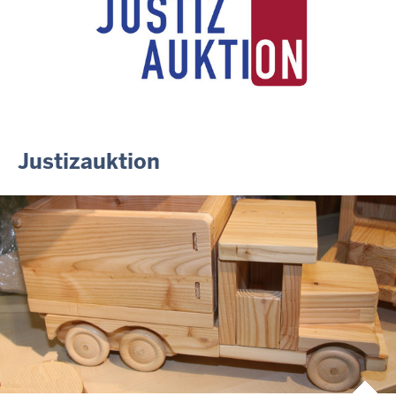
Justiz der Zukunft gemeinsam gestalten: Minister Limbach
zieht positive Bilanz des Projekts Zukunftswerkstatt Justiz
Nordrhein-Westfalen
01.07.2026
Newsletter Juli 2026
30.06.2026
288 Anwärterinnen und Anwärter des Jahrgangs 2024/2026
der Justizvollzugsschule NRW geehrt
Justizauktion
30.06.2026
RechtSpecial - Schiedsleute helfen Streit schlichten!