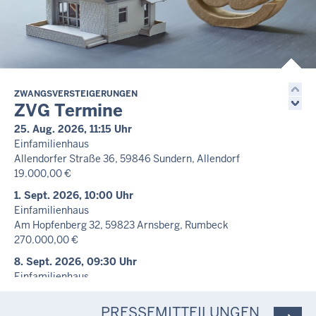
10. Aug. 2026, 10:20 Uhr
Verhandlungstermin
Familiensache - 49 F 349/26
Nicht öffentlich
10. Aug. 2026, 10:30 Uhr
Verhandlungstermin
ZWANGSVERSTEIGERUNGEN
ZVG Termine
Familiensache - 49 F 426/26
Nicht öffentlich
25. Aug. 2026, 11:15 Uhr
Einfamilienhaus
10. Aug. 2026, 12:30 Uhr
Allendorfer Straße 36, 59846 Sundern, Allendorf
Erörterungstermin
19.000,00 €
Familiensache - 49 F 441/26
Nicht öffentlich
1. Sept. 2026, 10:00 Uhr
Einfamilienhaus
10. Aug. 2026, 13:15 Uhr
Am Hopfenberg 32, 59823 Arnsberg, Rumbeck
Verhandlungstermin
270.000,00 €
Familiensache - 49 F 818/25
Nicht öffentlich
8. Sept. 2026, 09:30 Uhr
Einfamilienhaus
10. Aug. 2026, 14:00 Uhr
Zum Rohnscheid 5, 59846 Sundern, Hövel
Verhandlungstermin
135.000,00 €
Familiensache - 49 F 465/26
PRESSEMITTEILUNGEN