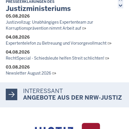
Newsletter Juli 2026
PRESSEERKLÄRUNGEN DES
Justizministeriums
30.06.2026
05.08.2026
288 Anwärterinnen und Anwärter des Jahrgangs 2024/2026
Justizvollzug: Unabhängiges Expertenteam zur
der Justizvollzugsschule NRW geehrt
Korruptionsprävention nimmt Arbeit auf
30.06.2026
04.08.2026
RechtSpecial - Schiedsleute helfen Streit schlichten!
Expertentelefon zu Betreuung und Vorsorgevollmacht
04.08.2026
RechtSpecial - Schiedsleute helfen Streit schlichten!
03.08.2026
Newsletter August 2026
27.07.2026
Dein Mut findet Rückhalt: Die Justiz NRW unterstützt
INTERESSANT
Informationskampagne gegen häusliche Gewalt
ANGEBOTE AUS DER NRW-JUSTIZ
10.07.2026
Anerkennung für innovative Suizidpräventionsarbeit: JVA Köln
ausgezeichnet
14.07.2026