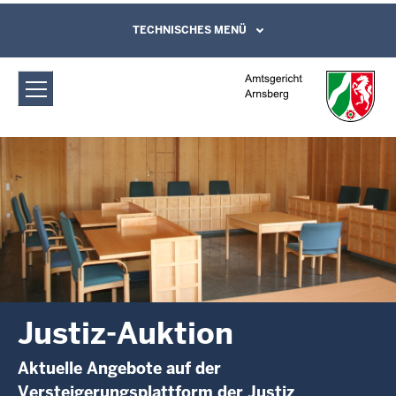
Direkt zum Inhalt
Amtsgericht Arnsberg: Justiz-Auktion
TECHNISCHES MENÜ
Leichte Sprache, Gebärdensprachenvideo
und Kontaktformular
Justiz-Auktion
Aktuelle Angebote auf der
Versteigerungsplattform der Justiz