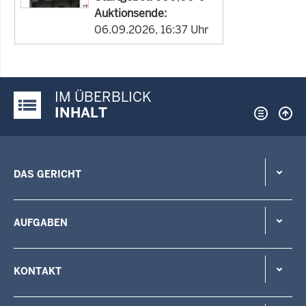
Auktionsende:
06.09.2026, 16:37 Uhr
IM ÜBERBLICK
Justiz-Portal im Überblick:
INHALT
DAS GERICHT
AUFGABEN
KONTAKT