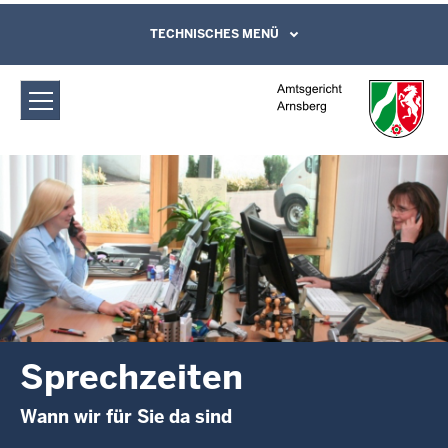
Direkt zum Inhalt
Amtsgericht Arnsberg: Sprechzeiten
TECHNISCHES MENÜ
Leichte Sprache, Gebärdensprachenvideo
und Kontaktformular
Sprechzeiten
Wann wir für Sie da sind