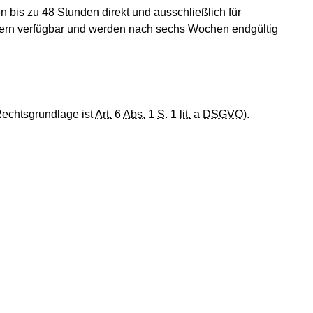
 bis zu 48 Stunden direkt und ausschließlich für
ndern verfügbar und werden nach sechs Wochen endgültig
Rechtsgrundlage ist
Art.
6
Abs.
1
S
. 1
lit.
a
DSGVO
).