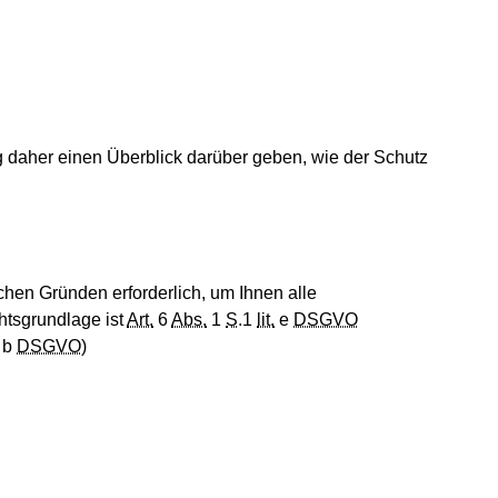
 daher einen Überblick darüber geben, wie der Schutz
en Gründen erforderlich, um Ihnen alle
htsgrundlage ist
Art.
6
Abs.
1
S
.1
lit.
e
DSGVO
 b
DSGVO
)